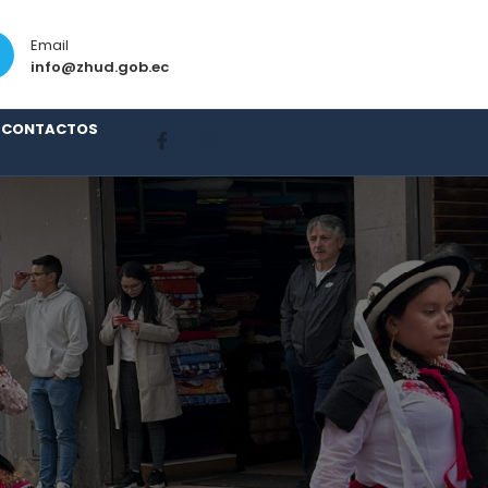
Email
Teléfono
info@zhud.gob.ec
073656545
CONTACTOS