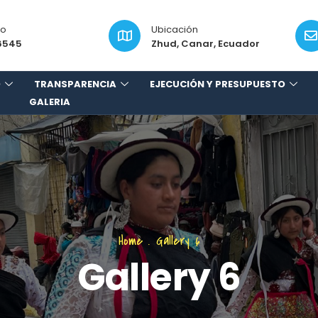
no
Ubicación
6545
Zhud, Canar, Ecuador
O
TRANSPARENCIA
EJECUCIÓN Y PRESUPUESTO
GALERIA
Home
.
Gallery 6
Gallery 6